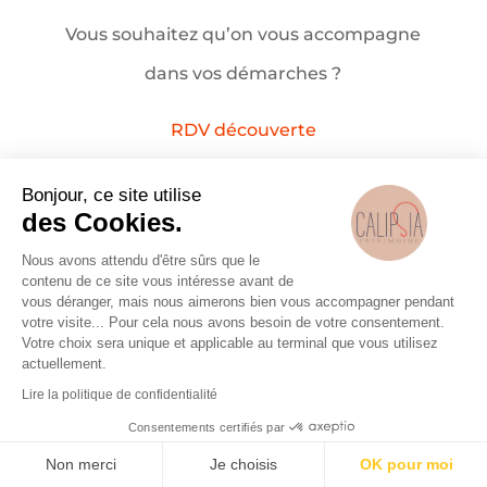
Vous souhaitez qu’on vous accompagne
dans vos démarches ?
RDV découverte
Bonjour, ce site utilise
des Cookies.
Articles récents
Nous avons attendu d'être sûrs que le
contenu de ce site vous intéresse avant de
Les nouveautés en matière de retraite
vous déranger, mais nous aimerons bien vous accompagner pendant
votre visite... Pour cela nous avons besoin de votre consentement.
Déclaration impôts sur les revenus 2026 :
Votre choix sera unique et applicable au terminal que vous utilisez
actuellement.
infos utiles
Lire la politique de confidentialité
Lois de finances 2026 : ce qui change et ce
Consentements certifiés par
qui ne change pas (encore) pour vous
Non merci
Je choisis
OK pour moi