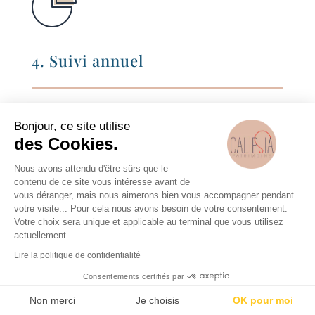
4. Suivi annuel
Une fois les stratégies mises en place,
nous sommes toujours là !
Bonjour, ce site utilise
des Cookies.
Nous vous accompagnons tout au long de
l
’
année pour
prendre en compte
Nous avons attendu d'être sûrs que le
contenu de ce site vous intéresse avant de
l’évolution de vos objectifs
.
vous déranger, mais nous aimerons bien vous accompagner pendant
votre visite... Pour cela nous avons besoin de votre consentement.
Nous saurons vous alerter sur des sujets
Votre choix sera unique et applicable au terminal que vous utilisez
juridiques et fiscaux qui peuvent vous
actuellement.
impacter, ainsi que sur des opportunités
d
’
investissement ou de désinvestissement
Lire la politique de confidentialité
à saisir.
Consentements certifiés par
De manière générale, être disponible et
Non merci
Je choisis
OK pour moi
réactif à chacune de vos demandes est au