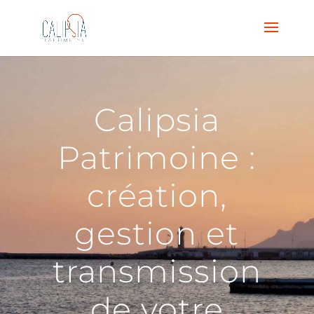
Calipsia
Patrimoine :
cr
é
ation,
gestion et
transmission
de votre