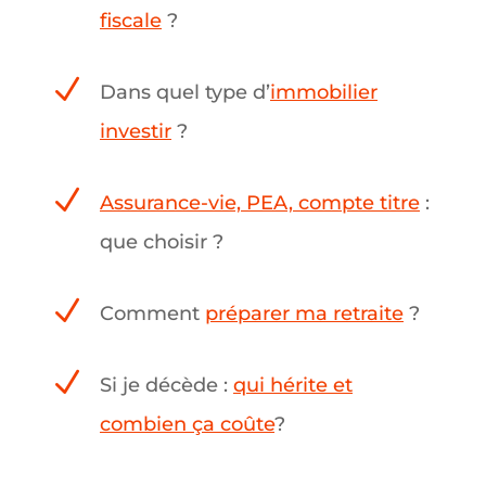
fiscale
?
N
Dans quel type d
’
immobilier
investir
?
N
Assurance-vie, PEA, compte titre
:
que choisir
?
N
Comment
préparer ma retraite
?
N
Si je d
é
c
è
de
:
qui hérite et
combien ça coûte
?