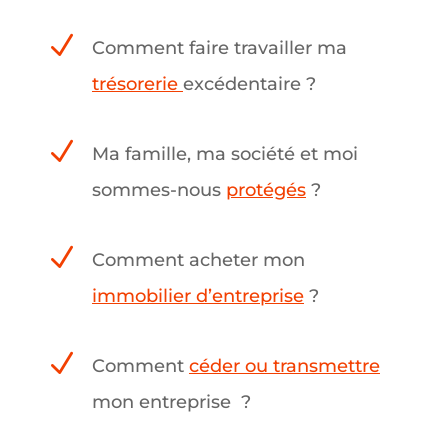
N
Comment faire travailler ma
trésorerie
exc
é
dentaire
?
N
Ma famille, ma soci
é
t
é
et moi
sommes-nous
protégés
?
N
Comment acheter mon
immobilier d’entreprise
?
N
Comment
céder ou transmettre
mon entreprise
?